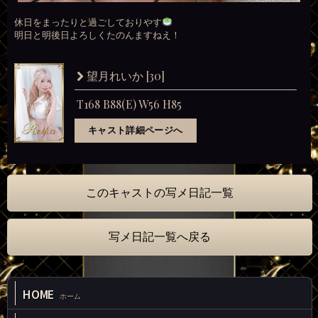
休日をまったりと過ごしておりやす
明日と明後日よろしくたのんますねえ！
[30]
望月れいか
T168 B88(E) W56 H85
キャスト詳細ページへ
このキャストの写メ日記一覧
写メ日記一覧へ戻る
HOME
ホーム