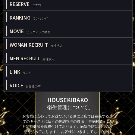
RESERVE
ご予約
RANKING
ランキング
MOVIE
ピックアップ動画
WOMAN RECRUIT
女性求人
MEN RECRUIT
男性求人
LINK
リンク
VOICE
お客様の声
HOUSEKIBAKO
「衛生管理について」
お客様に安心してお遊び頂ける為に当店では在籍する全
てのキャストに日々の体調管理の徹底 「性病検査」1カ
月定期健診を義務付けております。病気予防に細心の注
意を払っております。 お客様につきましても、心掛け