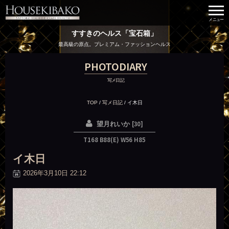
すすきのヘルス「宝石箱」
最高級の原点。プレミアム・ファッションヘルス
PHOTODIARY
写メ日記
TOP
/
写メ日記
/
イ木日
[30]
望月れいか
T168 B88(E) W56 H85
イ木日
2026年3月10日 22:12