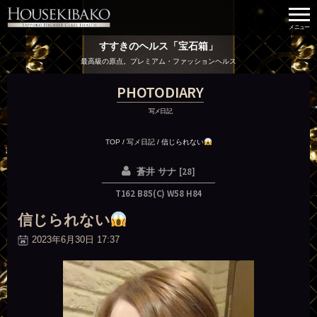
すすきのヘルス「宝石箱」
最高級の原点。プレミアム・ファッションヘルス
PHOTODIARY
写メ日記
TOP
/
写メ日記
/
信じられない
[28]
蒼井 サナ
T162 B85(C) W58 H84
信じられない
2023年6月30日 17:37