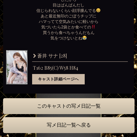
目はぱんぱんだし
信じられないくらい顔浮腫んでる
あと最近無印のごぼうチップに
ハマってて空気みたいに軽いから
気づいたら2袋とか食べての
買うから食べちゃうんだもん
気をつけないとね
[28]
蒼井 サナ
T162 B85(C) W58 H84
キャスト詳細ページへ
このキャストの写メ日記一覧
写メ日記一覧へ戻る