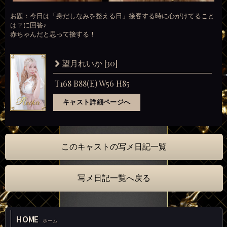
お題：今日は「身だしなみを整える日」接客する時に心がけてること
は？に回答♪
赤ちゃんだと思って接する！
[30]
望月れいか
T168 B88(E) W56 H85
キャスト詳細ページへ
このキャストの写メ日記一覧
写メ日記一覧へ戻る
HOME
ホーム