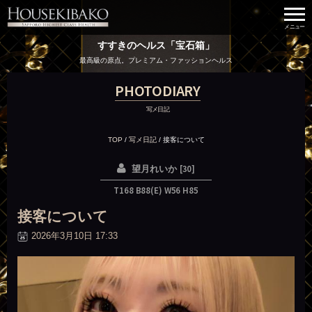
すすきのヘルス「宝石箱」
最高級の原点。プレミアム・ファッションヘルス
PHOTODIARY
写メ日記
TOP
/
写メ日記
/
接客について
[30]
望月れいか
T168 B88(E) W56 H85
接客について
2026年3月10日 17:33