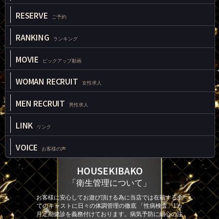
RESERVE
ご予約
RANKING
ランキング
MOVIE
ピックアップ動画
WOMAN RECRUIT
女性求人
MEN RECRUIT
男性求人
LINK
リンク
VOICE
お客様の声
HOUSEKIBAKO
「衛生管理について」
お客様に安心してお遊び頂ける為に当店では在籍する全
てのキャストに日々の体調管理の徹底 「性病検査」1カ
月定期健診を義務付けております。病気予防に細心の注