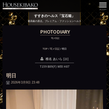
すすきのヘルス「宝石箱」
最高級の原点。プレミアム・ファッションヘルス
PHOTODIARY
写メ日記
TOP
/
写メ日記
/
明日
[23]
椎名 あいら
T159 B89(F) W55 H87
明日
2026年3月9日 23:48