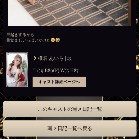
早起きするから
目覚ましいっぱいかけた
[23]
椎名 あいら
T159 B89(F) W55 H87
キャスト詳細ページへ
このキャストの写メ日記一覧
写メ日記一覧へ戻る