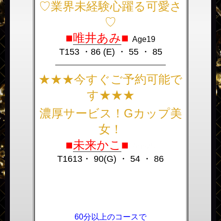
♡業界未経験心躍る可愛さ
♡
■
唯井あみ
■
Age19
T153 ・86 (E) ・ 55 ・ 85
――――――――――――――
★★★今すぐご予約可能で
す★★★
濃厚サービス！Gカップ美
女！
■
未来かこ
■
Age25
T1613・ 90(G) ・ 54 ・ 86
60分以上のコースで