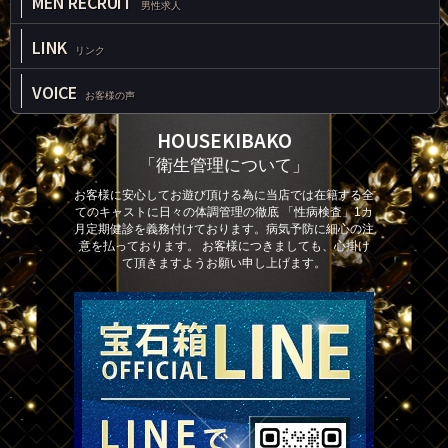
MEN RECRUIT
男性求人
LINK
リンク
VOICE
お客様の声
HOUSEKIBAKO
「衛生管理について」
お客様に安心してお遊び頂ける為に当店では在籍する全
てのキャストに日々の体調管理の徹底 「性病検査」1カ
月定期健診を義務付けております。病気予防に細心の注
意を払っております。 お客様につきましても、心掛け
て頂きますようお願い申し上げます。