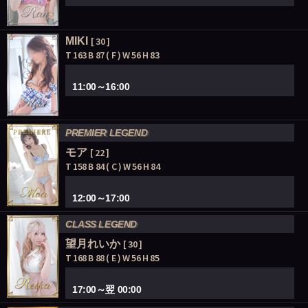
MIKI
[ 30 ]
T 163 B 87 ( F ) W 56 H 83
11:00～16:00
PREMIER LEGEND
モア
[ 22 ]
T 158 B 84 ( C ) W 56 H 84
12:00～17:00
CLASS LEGEND
望月れいか
[ 30 ]
T 168 B 88 ( E ) W 56 H 85
17:00～翌 00:00