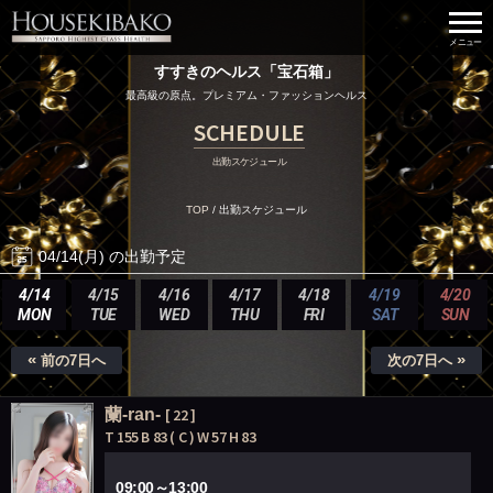
すすきのヘルス「宝石箱」
最高級の原点。プレミアム・ファッションヘルス
SCHEDULE
出勤スケジュール
TOP
/
出勤スケジュール
04/14(月) の出勤予定
4/14
4/15
4/16
4/17
4/18
4/19
4/20
MON
TUE
WED
THU
FRI
SAT
SUN
«
»
前の7日へ
次の7日へ
蘭-ran-
[ 22 ]
T 155 B 83 ( C ) W 57 H 83
09:00～13:00