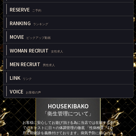
RESERVE
ご予約
RANKING
ランキング
MOVIE
ピックアップ動画
WOMAN RECRUIT
女性求人
MEN RECRUIT
男性求人
LINK
リンク
VOICE
お客様の声
HOUSEKIBAKO
「衛生管理について」
お客様に安心してお遊び頂ける為に当店では在籍する全
てのキャストに日々の体調管理の徹底 「性病検査」1カ
月定期健診を義務付けております。病気予防に細心の注