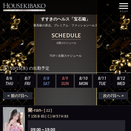
すすきのヘルス「宝石箱」
最高級の原点。プレミアム・ファッションヘルス
SCHEDULE
出勤スケジュール
TOP
/
出勤スケジュール
10/15(水) の出勤予定
8/6
8/7
8/8
8/9
8/10
8/11
8/12
THU
FRI
SAT
SUN
MON
TUE
WED
«
»
前の7日へ
次の7日へ
蘭-ran-
[ 22 ]
T 155 B 83 ( C ) W 57 H 83
09:00～19:00