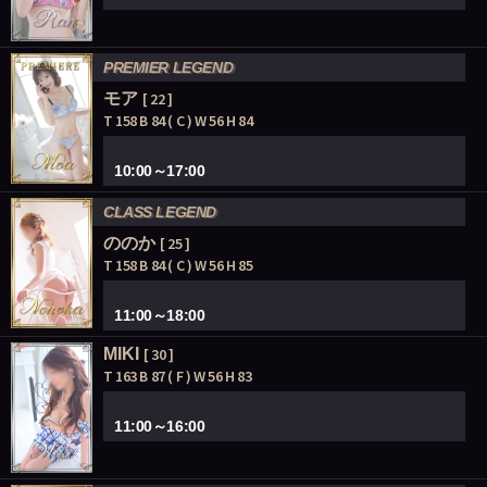
PREMIER LEGEND
モア
[ 22 ]
T 158 B 84 ( C ) W 56 H 84
10:00～17:00
CLASS LEGEND
ののか
[ 25 ]
T 158 B 84 ( C ) W 56 H 85
11:00～18:00
MIKI
[ 30 ]
T 163 B 87 ( F ) W 56 H 83
11:00～16:00