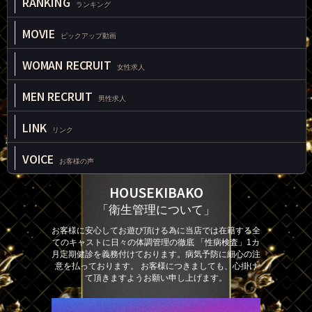
RANKING
ランキング
MOVIE
ピックアップ動画
WOMAN RECRUIT
女性求人
MEN RECRUIT
男性求人
LINK
リンク
VOICE
お客様の声
HOUSEKIBAKO
「衛生管理について」
お客様に安心してお遊び頂ける為に当店では在籍する全
てのキャストに日々の体調管理の徹底 「性病検査」1カ
月定期健診を義務付けております。病気予防に細心の注
意を払っております。 お客様につきましても、心掛け
て頂きますようお願い申し上げます。