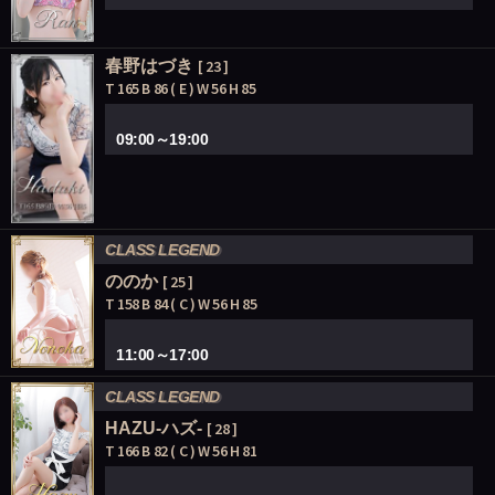
春野はづき
[ 23 ]
T 165 B 86 ( E ) W 56 H 85
09:00～19:00
CLASS LEGEND
ののか
[ 25 ]
T 158 B 84 ( C ) W 56 H 85
11:00～17:00
CLASS LEGEND
HAZU-ハズ-
[ 28 ]
T 166 B 82 ( C ) W 56 H 81