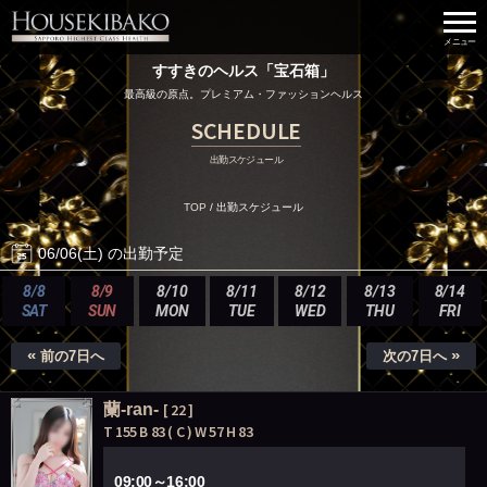
すすきのヘルス「宝石箱」
最高級の原点。プレミアム・ファッションヘルス
SCHEDULE
出勤スケジュール
TOP
/
出勤スケジュール
06/06(土) の出勤予定
8/8
8/9
8/10
8/11
8/12
8/13
8/14
SAT
SUN
MON
TUE
WED
THU
FRI
«
»
前の7日へ
次の7日へ
蘭-ran-
[ 22 ]
T 155 B 83 ( C ) W 57 H 83
09:00～16:00