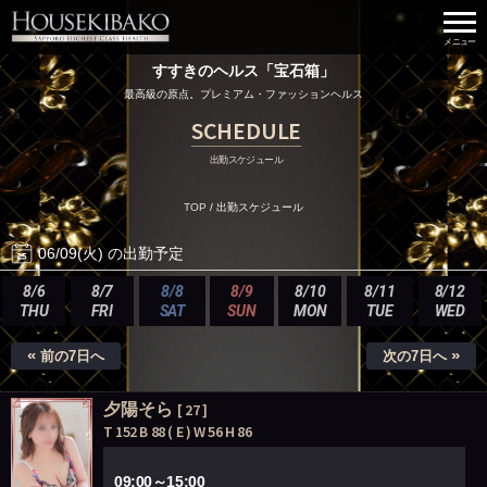
すすきのヘルス「宝石箱」
最高級の原点。プレミアム・ファッションヘルス
SCHEDULE
出勤スケジュール
TOP
/
出勤スケジュール
06/09(火) の出勤予定
8/6
8/7
8/8
8/9
8/10
8/11
8/12
THU
FRI
SAT
SUN
MON
TUE
WED
«
»
前の7日へ
次の7日へ
夕陽そら
[ 27 ]
T 152 B 88 ( E ) W 56 H 86
09:00～15:00