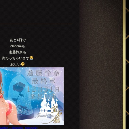
あと4日で
2022年も
進藤怜奈も
終わっちゃいます
寂しい
witter→@reina_houseki