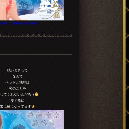
witter→@reina_houseki
眠いときって
なんで
ベッドと地球は
私のことを
離してくれないんだろう
要するに
常に横になってます