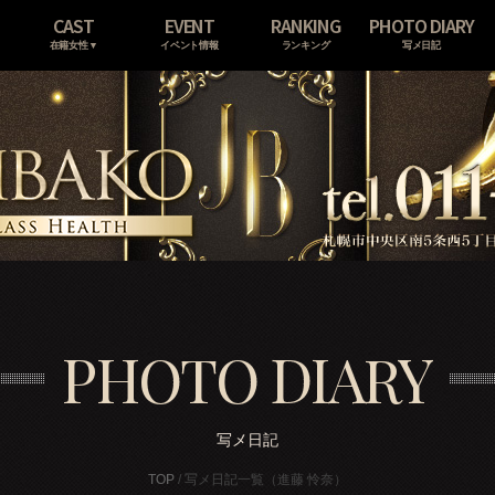
CAST
EVENT
RANKING
PHOTO DIARY
在籍女性▼
イベント情報
ランキング
写メ日記
PHOTO DIARY
写メ日記
TOP
/ 写メ日記一覧（進藤 怜奈）