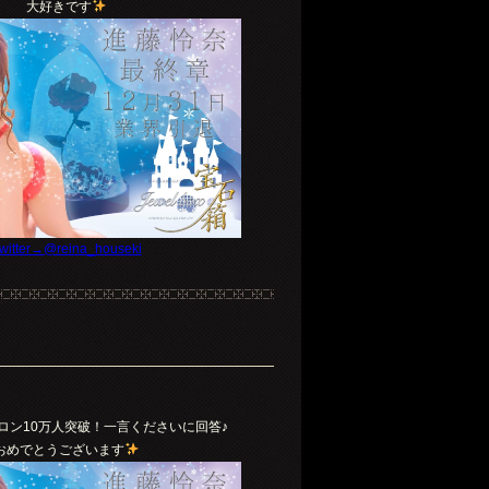
大好きです
witter→@reina_houseki
ロン10万人突破！一言くださいに回答♪
おめでとうございます