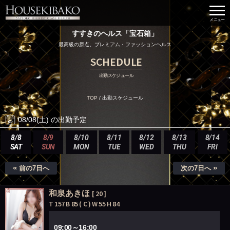
すすきのヘルス「宝石箱」
最高級の原点。プレミアム・ファッションヘルス
SCHEDULE
出勤スケジュール
TOP
/
出勤スケジュール
08/08(土) の出勤予定
8/8
8/9
8/10
8/11
8/12
8/13
8/14
SAT
SUN
MON
TUE
WED
THU
FRI
«
»
前の7日へ
次の7日へ
和泉あきほ
[ 20 ]
T 157 B 85 ( C ) W 55 H 84
09:00～16:00