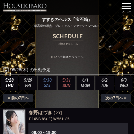
すすきのヘルス「宝石箱」
最高級の原点。プレミアム・ファッションヘルス
SCHEDULE
出勤スケジュール
TOP
/
出勤スケジュール
05/28(木) の出勤予定
5/28
5/29
5/30
5/31
6/1
6/2
6/3
THU
FRI
SAT
SUN
MON
TUE
WED
«
»
前の7日へ
次の7日へ
春野はづき
[ 23 ]
T 165 B 86 ( E ) W 56 H 85
09:00～19:00