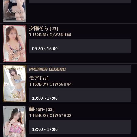
夕陽そら
[ 27 ]
T 152 B 88 ( E ) W 56 H 86
09:30～15:00
PREMIER LEGEND
モア
[ 22 ]
T 158 B 84 ( C ) W 56 H 84
10:00～17:00
蘭-ran-
[ 22 ]
T 155 B 83 ( C ) W 57 H 83
12:00～17:00