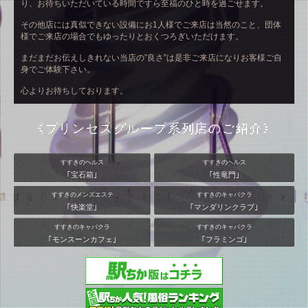
り、お待ちいただいている時間ですら至福のひと時を過ごせます。
その他店には真似できない設備にお1人様でご来店は当然のこと、団体
様でご来店の場合でもゆったりとおくつろぎいただけます。
まだまだお伝えしきれない当店の”良さ”は是非ご来店になりお客様ご自
身でご体験下さい。
心よりお待ちしております。
《プリンセスグループ系列店のご紹介》
すすきのヘルス
すすきのヘルス
｢宝石箱｣
｢性竜門｣
すすきのメンズエステ
すすきのキャバクラ
｢快楽堂｣
｢マンダリンクラブ｣
すすきのキャバクラ
すすきのキャバクラ
｢モンスーンカフェ｣
｢フラミンゴ｣