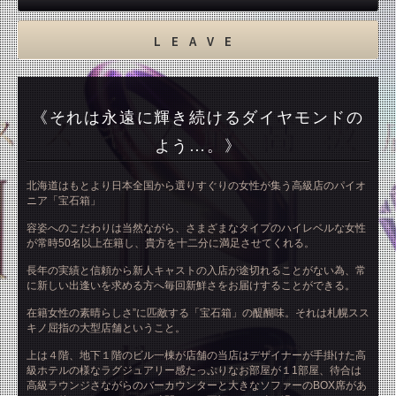
LEAVE
《それは永遠に輝き続けるダイヤモンドの
よう…。》
北海道はもとより日本全国から選りすぐりの女性が集う高級店のパイオ
ニア「宝石箱」
容姿へのこだわりは当然ながら、さまざまなタイプのハイレベルな女性
が常時50名以上在籍し、貴方を十二分に満足させてくれる。
長年の実績と信頼から新人キャストの入店が途切れることがない為、常
に新しい出逢いを求める方へ毎回新鮮さをお届けすることができる。
在籍女性の素晴らしさ”に匹敵する「宝石箱」の醍醐味。それは札幌スス
キノ屈指の大型店舗ということ。
上は４階、地下１階のビル一棟が店舗の当店はデザイナーが手掛けた高
級ホテルの様なラグジュアリー感たっぷりなお部屋が１1部屋、待合は
高級ラウンジさながらのバーカウンターと大きなソファーのBOX席があ